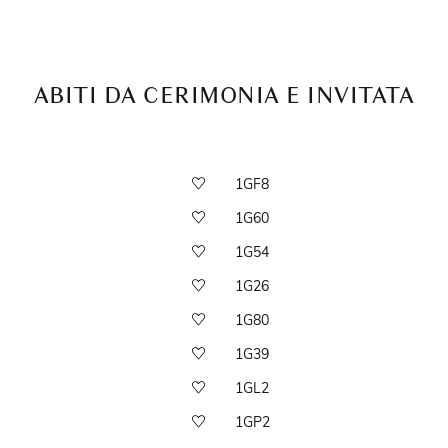
ABITI DA CERIMONIA E INVITATA
1GF8
1G60
1G54
1G26
1G80
1G39
1GL2
1GP2