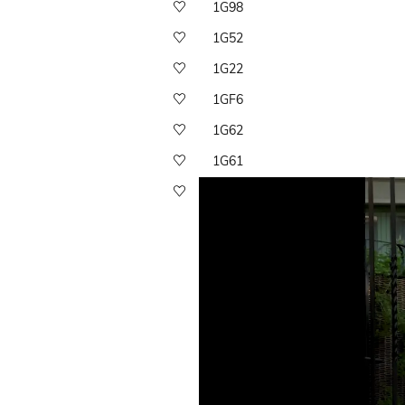
1G98
1G52
1G22
1GF6
1G62
1G61