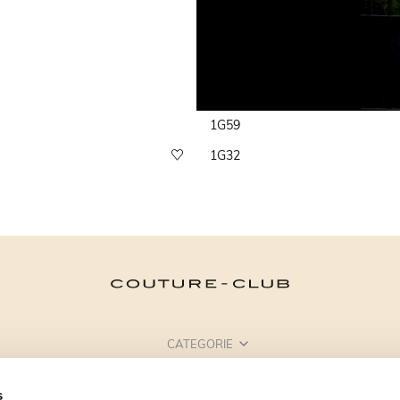
1G59
1G32
CATEGORIE
HAI BISOGNO DI AIUTO?
s