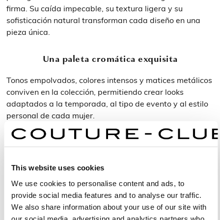
firma. Su caída impecable, su textura ligera y su
sofisticación natural transforman cada diseño en una
pieza única.
Una paleta cromática exquisita
Tonos empolvados, colores intensos y matices metálicos
conviven en la colección, permitiendo crear looks
adaptados a la temporada, al tipo de evento y al estilo
personal de cada mujer.
Vestidos para boda: elegancia pensada
para un día especial
This website uses cookies
We use cookies to personalise content and ads, to
Los vestidos para boda son una categoría esencial
provide social media features and to analyse our traffic.
dentro de Couture Club. Diseñados para acompañar
We also share information about your use of our site with
momentos únicos, combinan estética refinada,
our social media, advertising and analytics partners who
comodidad y una confección que garantiza un ajuste