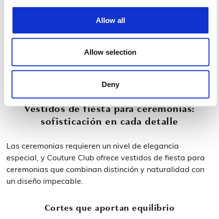
Estilos adaptados a cada invitada
Allow all
Desde diseños minimalistas hasta propuestas con
drapeados o pliegues, los vestidos para boda se
Allow selection
adaptan a cada personalidad. Cada prenda refleja la
esencia Couture Club: elegancia equilibrada y una
feminidad moderna.
Deny
Vestidos de fiesta para ceremonias:
sofisticación en cada detalle
Las ceremonias requieren un nivel de elegancia
especial, y Couture Club ofrece vestidos de fiesta para
ceremonias que combinan distinción y naturalidad con
un diseño impecable.
Cortes que aportan equilibrio