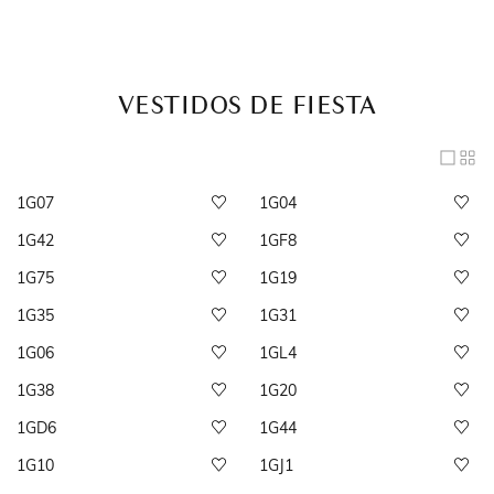
VESTIDOS DE FIESTA
1G07
1G04
1G42
1GF8
1G75
1G19
1G35
1G31
1G06
1GL4
1G38
1G20
1GD6
1G44
1G10
1GJ1