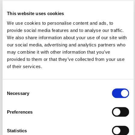
Vestidos para eventos de día
This website uses cookies
Los vestidos para eventos de día se caracterizan por su
We use cookies to personalise content and ads, to
frescura y ligereza. Los cortes midi, las faldas con vuelo
provide social media features and to analyse our traffic.
y los tejidos vaporosos crean un equilibrio entre
We also share information about your use of our site with
comodidad y sofisticación. Los tonos suaves —como el
our social media, advertising and analytics partners who
rosa, el verde agua o el azul pastel— aportan
may combine it with other information that you’ve
luminosidad y armonía, ideales para celebraciones al
provided to them or that they’ve collected from your use
aire libre o en entornos naturales.
of their services.
Vestidos para eventos de noche
Consent
Al caer la tarde, los vestidos para eventos de noche
Necessary
Selection
adoptan una estética más glamurosa. Los tejidos
satinados, los drapeados elegantes y los escotes sutiles
Preferences
crean siluetas sofisticadas que reflejan seguridad y
feminidad. Los colores intensos —como el azul noche, el
vino o el buganvilla— son aliados perfectos para
Statistics