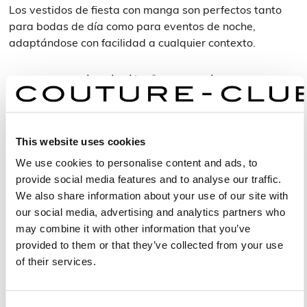
Los vestidos de fiesta con manga son perfectos tanto
para bodas de día como para eventos de noche,
adaptándose con facilidad a cualquier contexto.
Vestidos de día: frescura y ligereza
En ceremonias diurnas, los tejidos livianos y los tonos
claros aportan luminosidad y frescura. Los diseños midi
This website uses cookies
o de largo intermedio resultan ideales para un vestido
invitada con manga que combine comodidad y estilo.
We use cookies to personalise content and ads, to
Las mangas semitransparentes o vaporosas añaden un
provide social media features and to analyse our traffic.
toque romántico, perfecto para bodas primaverales o al
We also share information about your use of our site with
aire libre.
our social media, advertising and analytics partners who
may combine it with other information that you’ve
Vestidos de noche: sofisticación y brillo
provided to them or that they’ve collected from your use
of their services.
En celebraciones vespertinas o nocturnas, los vestidos
para boda con manga adquieren un aire más